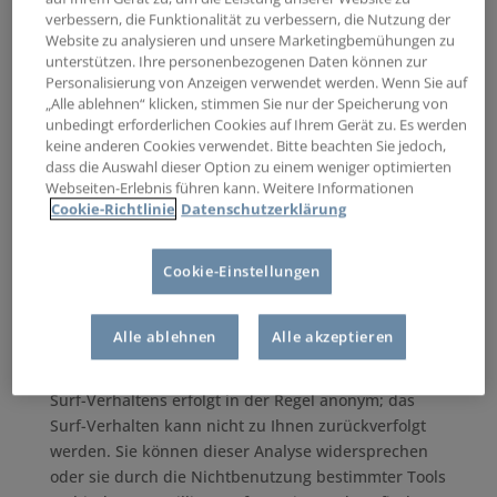
verbessern, die Funktionalität zu verbessern, die Nutzung der
deren Methoden für die Erfassung von Daten sich
Website zu analysieren und unsere Marketingbemühungen zu
von unseren unterscheiden können. Sie sollten die
unterstützen. Ihre personenbezogenen Daten können zur
Datenschutzhinweise von Drittanbietern überprüfen,
Personalisierung von Anzeigen verwendet werden. Wenn Sie auf
bevor Sie ihnen personenbezogene Daten zur
„Alle ablehnen“ klicken, stimmen Sie nur der Speicherung von
Verfügung stellen oder ihre Webseite nutzen: Wir
unbedingt erforderlichen Cookies auf Ihrem Gerät zu. Es werden
keine anderen Cookies verwendet. Bitte beachten Sie jedoch,
haben keine Kontrolle über diese Drittanbieter und
dass die Auswahl dieser Option zu einem weniger optimierten
deren Verwendung von Cookies.
Webseiten-Erlebnis führen kann. Weitere Informationen
Cookie-Richtlinie
Datenschutzerklärung
Analyse-Tools und Tools von Drittanbietern
Cookie-Einstellungen
Beim Besuch unserer Webseite kann Ihr Surf-
Verhalten statistisch ausgewertet werden. Das
Alle ablehnen
Alle akzeptieren
geschieht vor allem mit Cookies und mit
sogenannten Analyseprogrammen. Die Analyse Ihres
Surf-Verhaltens erfolgt in der Regel anonym; das
Surf-Verhalten kann nicht zu Ihnen zurückverfolgt
werden. Sie können dieser Analyse widersprechen
oder sie durch die Nichtbenutzung bestimmter Tools